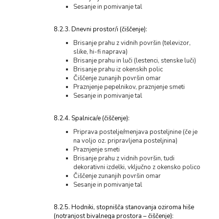
Sesanje in pomivanje tal
8.2.3. Dnevni prostor/i (čiščenje):
Brisanje prahu z vidnih površin (televizor,
slike, hi-fi naprava)
Brisanje prahu in luči (lestenci, stenske luči)
Brisanje prahu iz okenskih polic
Čiščenje zunanjih površin omar
Praznjenje pepelnikov, praznjenje smeti
Sesanje in pomivanje tal
8.2.4. Spalnica/e (čiščenje):
Priprava postelje/menjava posteljnine (če je
na voljo oz. pripravljena posteljnina)
Praznjenje smeti
Brisanje prahu z vidnih površin, tudi
dekorativni izdelki, vključno z okensko polico
Čiščenje zunanjih površin omar
Sesanje in pomivanje tal
8.2.5. Hodniki, stopnišča stanovanja oziroma hiše
(notranjost bivalnega prostora – čiščenje):