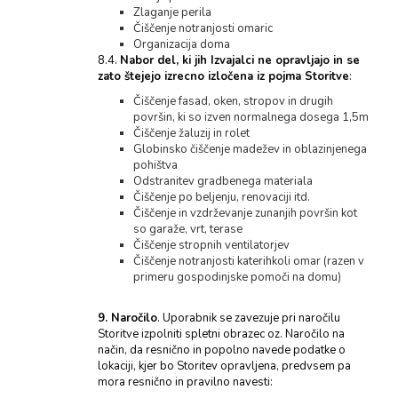
Zlaganje perila
Čiščenje notranjosti omaric
Organizacija doma
8.4.
Nabor del, ki jih Izvajalci ne opravljajo in se
zato štejejo izrecno izločena iz pojma Storitve
:
Čiščenje fasad, oken, stropov in drugih
površin, ki so izven normalnega dosega 1,5m
Čiščenje žaluzij in rolet
Globinsko čiščenje madežev in oblazinjenega
pohištva
Odstranitev gradbenega materiala
Čiščenje po beljenju, renovaciji itd.
Čiščenje in vzdrževanje zunanjih površin kot
so garaže, vrt, terase
Čiščenje stropnih ventilatorjev
Čiščenje notranjosti katerihkoli omar (razen v
primeru gospodinjske pomoči na domu)
9. Naročilo
. Uporabnik se zavezuje pri naročilu
Storitve izpolniti spletni obrazec oz. Naročilo na
način, da resnično in popolno navede podatke o
lokaciji, kjer bo Storitev opravljena, predvsem pa
mora resnično in pravilno navesti: