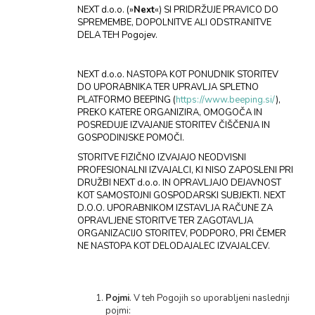
NEXT d.o.o. (»
Next
«) SI PRIDRŽUJE PRAVICO DO
SPREMEMBE, DOPOLNITVE ALI ODSTRANITVE
DELA TEH Pogojev.
NEXT d.o.o. NASTOPA KOT PONUDNIK STORITEV
DO UPORABNIKA TER UPRAVLJA SPLETNO
PLATFORMO BEEPING (
https://www.beeping.si/
),
PREKO KATERE ORGANIZIRA, OMOGOČA IN
POSREDUJE IZVAJANJE STORITEV ČIŠČENJA IN
GOSPODINJSKE POMOČI.
STORITVE FIZIČNO IZVAJAJO NEODVISNI
PROFESIONALNI IZVAJALCI, KI NISO ZAPOSLENI PRI
DRUŽBI NEXT d.o.o. IN OPRAVLJAJO DEJAVNOST
KOT SAMOSTOJNI GOSPODARSKI SUBJEKTI. NEXT
D.O.O. UPORABNIKOM IZSTAVLJA RAČUNE ZA
OPRAVLJENE STORITVE TER ZAGOTAVLJA
ORGANIZACIJO STORITEV, PODPORO, PRI ČEMER
NE NASTOPA KOT DELODAJALEC IZVAJALCEV.
Pojmi
. V teh Pogojih so uporabljeni naslednji
pojmi: