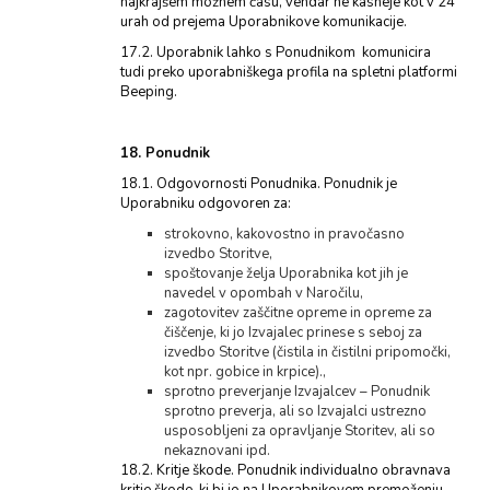
najkrajšem možnem času, vendar ne kasneje kot v 24
urah od prejema Uporabnikove komunikacije.
17.2. Uporabnik lahko s Ponudnikom komunicira
tudi preko uporabniškega profila na spletni platformi
Beeping.
18. Ponudnik
18.1. Odgovornosti Ponudnika. Ponudnik je
Uporabniku odgovoren za:
strokovno, kakovostno in pravočasno
izvedbo Storitve,
spoštovanje želja Uporabnika kot jih je
navedel v opombah v Naročilu,
zagotovitev zaščitne opreme in opreme za
čiščenje, ki jo Izvajalec prinese s seboj za
izvedbo Storitve (čistila in čistilni pripomočki,
kot npr. gobice in krpice).,
sprotno preverjanje Izvajalcev – Ponudnik
sprotno preverja, ali so Izvajalci ustrezno
usposobljeni za opravljanje Storitev, ali so
nekaznovani ipd.
18.2. Kritje škode. Ponudnik individualno obravnava