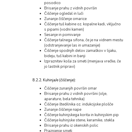
posodico
Brisanje prahu z vidnih površin
Čiščenje ogledal in luči
Zunanje čiščenje omarice
Čiščenje tuš kabine oz. kopalne kadi, vključno
s pipami (vodni kamen)
Sesanje in pomivanje
Čiščenje talnega sifona, če je na vidnem mestu
(odstranjevanje las in umazanije)
Čiščenje spodnjih delov zamaškov v lijaku,
bideju, tuš kabini in banji
Izpraznitev koša za smeti (menjava vrečke, če
jo lastnik pripravi)
8.2.2. Kuhinja/e (čiščenje):
Čiščenje zunanjih površin omar
Brisanje prahu z vidnih površini (olje,
aparature, bela tehnika)
Čiščenje štedilnika oz. indukcijske plošče
Zunanje čiščenje nape
Čiščenje kuhinjskega korita in kuhinjskim pip
Čiščenje kuhinjske stene, keramike, stekla
Brisanje prahu iz okenskih polic
Praznjenje smeti