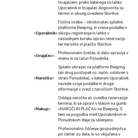
Izvajalcem, preko katerega se lahko
Uporabnik in Izvajalec dogovorita za
termin in obseg izvedene Storitve.
Fizična oseba – obiskovalec spletne
platforme Beeping, ki vnese podatke v
»
Uporabnik
«:
sklopu registracije in lahko v
naslednjem koraku opravi rezervacijo
ter naročilo in plačilo Storitve.
Profesionalni čistilec, ki delo opravlja v
»
Izvajalec
«:
imenu in za račun Ponudnika.
Spletni obrazec na platformi Beeping
(ali drug postopek oz. način, odobren s
»
Naročilo
«:
strani Ponudnika), v katerem Uporabnik
navede svoje podatke in druge
informacije v zvezI z naročilom Storitve.
Oddaja naročila ali izvedba rezervacije
termina, ki se opravi s klikom na gumb
»
Nakup
«:
»NAROČI IN PLAČAJ« na Beeping. S
tem se pogodba med Uporabnikom in
Ponudnikom šteje za sklenjeno.
Profesionalno čiščenje gospodinjstva,
pri čemer so dela, ki so vključena v