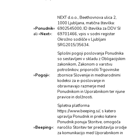
NEXT d.o.o., Beethovnova ulica 2,
1000 Ljubljana, matična številka:
»
Ponudnik
«
6902545000, ID številka za DDV SI
ali »
Next
«:
69701466, vpis v sodni register
Okrožno sodišče v Ljubljani
SRG2015/35634.
Splošni pogoji poslovanja Ponudnika
so sestavljeni v skladu z Obligacijskim
zakonikom, Zakonom o varstvu
potrošnikov, priporočili Trgovinske
»
Pogoji
«:
zbornice Slovenije in mednarodnimi
kodeksi za e-poslovanje in
obravnavajo razmerje med
Ponudnikom in Uporabnikom ter njune
pravice in dolžnosti.
Spletna platforma
https://www.beeping.si/, s katero
upravlja Ponudnik in preko katere
Ponudnik ponuja Storitve, omogoča
»
Beeping
«:
naročilo Storitev ter predstavlja orodje
za komunikacijo med Uporabnikom in