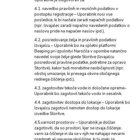
Uporabnik je odgovoren za:
4.1. navedbo pravilnih in resničnih podatkov v
postopku registracije – Uporabnik nosi vse
posledice, ki bi nastale zaradi napačnih podatkov
(npr. Izvajalec zaradi napačno navedenih podatkov o
naslovu pride na napačen naslov ipd.),
4.2. posredovanje želja in pravilnih podatkov
Izvajalcu – Uporabnik bo na spletni platformi
Beeping pri izpolnitvi Naročila v opombe natančno
navedel svoje želje glede Storitve (Izvajalcu
posredoval pravilne podatke, potrebne za opravo
Storitve), kakor tudi morebitne neobičajnosti (npr.
obstoj umazanije, ki presega okvire običajnega
rednega čiščenja ipd.),
4.3. zagotovitev tekoče vode in določene opreme–
Uporabnik bo zagotovil tekočo vodo in sesalnik.
4.4. zagotovitev dostopa do lokacije – Uporabnik bo
Izvajalcu zagotovil nemoten dostop do lokacije
izvedbe Storitve,
4.5.varnost prostorov – Uporabnik je dolžan
zagotoviti, da so prostori, kjer se izvaja čiščenje,
varni za čiščenje in da se v njih ne nahajajo nevarni
predmeti ali nevarne okoliščine, ki bi imeli za