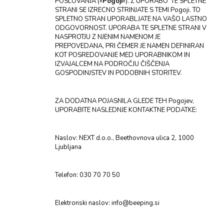
POSLOVANJA (»
Pogoji
«). Z UPORABO TE SPLETNE
STRANI SE IZRECNO STRINJATE S TEMI Pogoji. TO
SPLETNO STRAN UPORABLJATE NA VAŠO LASTNO
ODGOVORNOST. UPORABA TE SPLETNE STRANI V
NASPROTJU Z NJENIM NAMENOM JE
PREPOVEDANA, PRI ČEMER JE NAMEN DEFINIRAN
KOT POSREDOVANJE MED UPORABNIKOM IN
IZVAJALCEM NA PODROČJU ČIŠČENJA
GOSPODINJSTEV IN PODOBNIH STORITEV.
ZA DODATNA POJASNILA GLEDE TEH Pogojev,
UPORABITE NASLEDNJE KONTAKTNE PODATKE:
Naslov: NEXT d.o.o., Beethovnova ulica 2, 1000
Ljubljana
Telefon: 030 70 70 50
Elektronski naslov: info@beeping.si