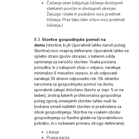
Čiščenje oken (vključuje čiščenje dostopnih
steklenih površin in dostopnih okvirjev.
Žaluzije, rolete in podobno niso predmet
čiščenja. Prav tako letni vrtovi niso predmet
čiščenja.)
8.3.
Storitve gospodinjske pomoči na
domu
(storitve, ki jih Uporabnik lahko naroči poleg
Storitve) niso vnaprej definirane. Uporabnik lahko na
spletni strani izpolni obrazec, s katerim odda
zanimanje za naročilo storitev. Vsaka poslana
ponudba, ki z nakupom stopi v veljavo, narekuje
minimalno 6 mesečno vezavo, in ob odpovedi
narekuje 30 dnevni odpovedni rok. Ob sklenitvi
naročnine za gospodinjsko pomoč na domu
uporabnik zakupi določeno število ur (npr. 5 ur na
teden), znotraj katerih profesionalna gospodinja
poleg zgoraj omenjenih storitev lahko nudi še
(nobena izmed naštetih storitev ni predvidena za
obisk gospodinjenja. Storitve na vsakem obisku
gospodinjenja so fluidne glede na Uporabnikovo
potrebo, in v nobenem primeru strogo definirane):
Likanje
Pranje perila