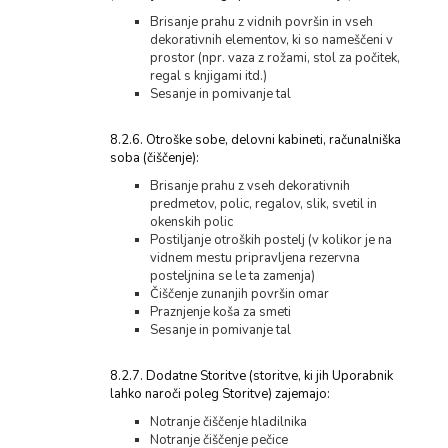
Brisanje prahu z vidnih površin in vseh
dekorativnih elementov, ki so nameščeni v
prostor (npr. vaza z rožami, stol za počitek,
regal s knjigami itd.)
Sesanje in pomivanje tal
8.2.6. Otroške sobe, delovni kabineti, računalniška
soba (čiščenje):
Brisanje prahu z vseh dekorativnih
predmetov, polic, regalov, slik, svetil in
okenskih polic
Postiljanje otroških postelj (v kolikor je na
vidnem mestu pripravljena rezervna
posteljnina se le ta zamenja)
Čiščenje zunanjih površin omar
Praznjenje koša za smeti
Sesanje in pomivanje tal
8.2.7. Dodatne Storitve (storitve, ki jih Uporabnik
lahko naroči poleg Storitve) zajemajo:
Notranje čiščenje hladilnika
Notranje čiščenje pečice