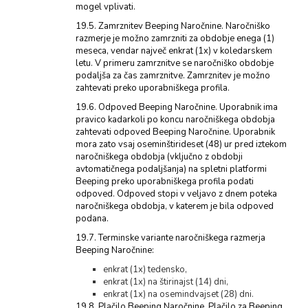
mogel vplivati.
19.5. Zamrznitev Beeping Naročnine. Naročniško
razmerje je možno zamrzniti za obdobje enega (1)
meseca, vendar največ enkrat (1x) v koledarskem
letu. V primeru zamrznitve se naročniško obdobje
podaljša za čas zamrznitve. Zamrznitev je možno
zahtevati preko uporabniškega profila.
19.6. Odpoved Beeping Naročnine. Uporabnik ima
pravico kadarkoli po koncu naročniškega obdobja
zahtevati odpoved Beeping Naročnine. Uporabnik
mora zato vsaj oseminštirideset (48) ur pred iztekom
naročniškega obdobja (vključno z obdobji
avtomatičnega podaljšanja) na spletni platformi
Beeping preko uporabniškega profila podati
odpoved. Odpoved stopi v veljavo z dnem poteka
naročniškega obdobja, v katerem je bila odpoved
podana.
19.7. Terminske variante naročniškega razmerja
Beeping Naročnine:
enkrat (1x) tedensko,
enkrat (1x) na štirinajst (14) dni,
enkrat (1x) na osemindvajset (28) dni.
19.8. Plačilo Beeping Naročnine. Plačilo za Beeping