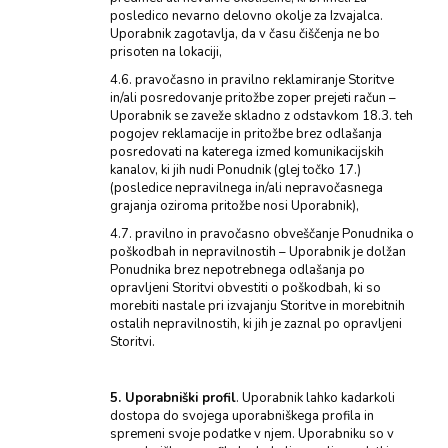
posledico nevarno delovno okolje za Izvajalca.
Uporabnik zagotavlja, da v času čiščenja ne bo
prisoten na lokaciji,
4.6. pravočasno in pravilno reklamiranje Storitve
in/ali posredovanje pritožbe zoper prejeti račun –
Uporabnik se zaveže skladno z odstavkom 18.3. teh
pogojev reklamacije in pritožbe brez odlašanja
posredovati na katerega izmed komunikacijskih
kanalov, ki jih nudi Ponudnik (glej točko 17.)
(posledice nepravilnega in/ali nepravočasnega
grajanja oziroma pritožbe nosi Uporabnik),
4.7. pravilno in pravočasno obveščanje Ponudnika o
poškodbah in nepravilnostih – Uporabnik je dolžan
Ponudnika brez nepotrebnega odlašanja po
opravljeni Storitvi obvestiti o poškodbah, ki so
morebiti nastale pri izvajanju Storitve in morebitnih
ostalih nepravilnostih, ki jih je zaznal po opravljeni
Storitvi.
5. Uporabniški profil
. Uporabnik lahko kadarkoli
dostopa do svojega uporabniškega profila in
spremeni svoje podatke v njem. Uporabniku so v