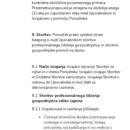
konkretne okoliščine posameznega primera.
Predmetna prepoved je omejena na obdobje enega
(1) leta po vzpostavitvi stika med Uporabnikom in
Izvajalcem s pomočjo Ponudnika.
8. Storitev
. Ponudnik preko spletne strani
beeping.si nudi Uporabnikom storitve
profesionalnega čiščenja gospodinjstva, in storitve
gospodinjske pomoči na domu.
8.1.
Način izvajanja
. Izvajalci opravijo Storitev za
račun in v imenu Ponudnika. Izvajalci izvajajo Storitev
in Dodatne Storitve samostojno. Izvajanje Storitve v
odnosu do Uporabnika ni moč šteti za
delovnopravno razmerje.
8.2.
Storitev profesionalnega čiščenja
gospodinjstva lahko zajema
:
8.2.1. Kopalnica/e in sanitarije (čiščenje):
Čiščenje straniščne školjke (odstranjevanje
vodnega in urinskega kamna), bideja,
umivalnika, tuš kadi/banje in wc metlice s