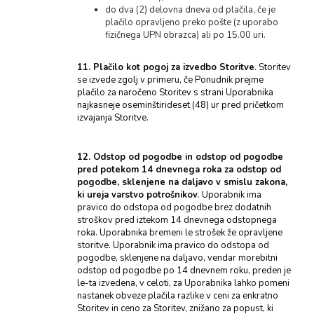
do dva (2) delovna dneva od plačila, če je
plačilo opravljeno preko pošte (z uporabo
fizičnega UPN obrazca) ali po 15.00 uri.
11. Plačilo kot pogoj za izvedbo Storitve
. Storitev
se izvede zgolj v primeru, če Ponudnik prejme
plačilo za naročeno Storitev s strani Uporabnika
najkasneje oseminštirideset (48) ur pred pričetkom
izvajanja Storitve.
12. Odstop od pogodbe in odstop od pogodbe
pred potekom 14 dnevnega roka za odstop od
pogodbe, sklenjene na daljavo v smislu zakona,
ki ureja varstvo potrošnikov
. Uporabnik ima
pravico do odstopa od pogodbe brez dodatnih
stroškov pred iztekom 14 dnevnega odstopnega
roka. Uporabnika bremeni le strošek že opravljene
storitve. Uporabnik ima pravico do odstopa od
pogodbe, sklenjene na daljavo, vendar morebitni
odstop od pogodbe po 14 dnevnem roku, preden je
le-ta izvedena, v celoti, za Uporabnika lahko pomeni
nastanek obveze plačila razlike v ceni za enkratno
Storitev in ceno za Storitev, znižano za popust, ki