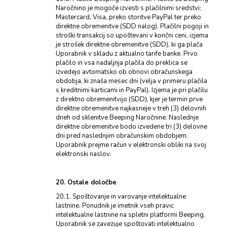
Naročnino je mogoče izvesti s plačilnimi sredstvi:
Mastercard, Visa, preko storitve PayPal ter preko
direktne obremenitve (SDD nalog). Plačilni pogoji in
stroški transakcij so upoštevani v končni ceni, izjema
je strošek direktne obremenitve (SDD), ki ga plača
Uporabnik v skladu z aktualno tarife banke. Prvo
plačilo in vsa nadaljnja plačila do preklica se
izvedejo avtomatsko ob obnovi obračunskega
obdobja, ki znaša mesec dni (velja v primeru plačila
s kreditnimi karticami in PayPal). Izjema je pri plačilu
z direktno obremenitvijo (SDD), kjer je termin prve
direktne obremenitve najkasneje v treh (3) delovnih
dneh od sklenitve Beeping Naročnine. Naslednje
direktne obremenitve bodo izvedene tri (3) delovne
dni pred naslednjim obračunskim obdobjem.
Uporabnik prejme račun v elektronski obliki na svoj
elektronski naslov.
20. Ostale določbe
20.1. Spoštovanje in varovanje intelektualne
lastnine. Ponudnik je imetnik vseh pravic
intelektualne lastnine na spletni platformi Beeping.
Uporabnik se zavezuje spoštovati intelektualno