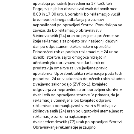
uporablja ponudnik (navedeni na 17. točki teh
Pogojev) in jih bo obravnaval vsak delovnik med
8.00 in 17.00 uro. Uporabnik bo reklamacijo vložil
brez nepotrebnega odlašanja po zaznavi
nepravilnosti po opravljeni Storitvi, Ponudnik pa se
zaveže, da bo reklamacijo obravnaval v
štiriindvajsetih (24) urah po prejemu, pri čemer se
šteje reklamacija za prejeto prvi naslednji delovni
dan po odposlanem elektronskem sporočilu.
Priporočeni rok za podajo reklamacije je 24 ur po
izvedbi storitve, saj to omogoča hitrejšo in
učinkovitejšo obravnavo, vendar ta rok ne
predstavlja omejitve za uveljavljane pravic
uporabnika. Uporabnik lahko reklamacijo poda tudi
po poteku 24 ur, v zakonsko določenih rokih skladno
z veljavno zakonodajo (ZVPot-1). Izvajalec
odgovarja za nepravilnosti pri opravljeni storitvi v
dveh letih od opravljene storitve. V primeru, da je
reklamacija utemeljena, bo Izvajalec odpravil
reklamirano pomanjkljivost v zvezi s Storitvijo v
štiriindvajsetih (24) urah po ugotovitvi utemeljenosti
reklamacije oziroma najkasneje v
dvainsedemdesetih (72) urah po opravljeni Storitvi.
Obravnavanje reklamacije je zaupno.