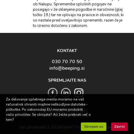
ob Nakupu. Spremembe splošnih pogojev ne
posegajo v že sklenjene pogodbe in naročnine (glej
točko 19.) ter ne vplivajo na pravice in obveznosti, ki
so nastale pred uveljavitvijo sprememb, razen če je
to izrecno določeno z zakonom.
KONTAKT
030 70 70 50
info@beeping.si
SPREMLJAJTE NAS
Za delovanje spletnega mesta moramo na vaš
računalnik shraniti majhne neškodljive datoteke -
piškotke. Po zakonodaji EU moramo pridobiti
POSTANITE ČISTILEC
vašo privolitev. Se strinjate? Ali želite prebrati
več o
tem?
Se ukvarjate s čiščenjem? Pridružite se nam.
Strinjam se
Zavrni