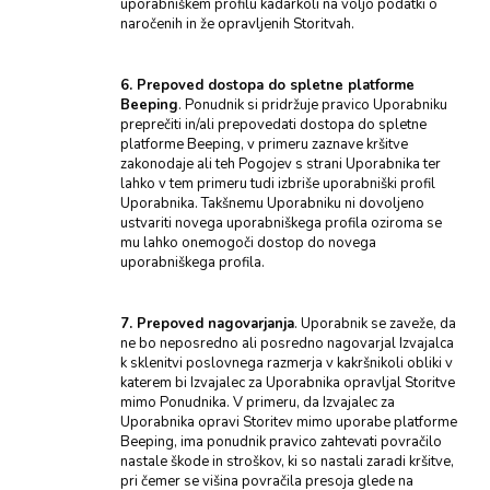
uporabniškem profilu kadarkoli na voljo podatki o
naročenih in že opravljenih Storitvah.
6. Prepoved dostopa do spletne platforme
Beeping
. Ponudnik si pridržuje pravico Uporabniku
preprečiti in/ali prepovedati dostopa do spletne
platforme Beeping, v primeru zaznave kršitve
zakonodaje ali teh Pogojev s strani Uporabnika ter
lahko v tem primeru tudi izbriše uporabniški profil
Uporabnika. Takšnemu Uporabniku ni dovoljeno
ustvariti novega uporabniškega profila oziroma se
mu lahko onemogoči dostop do novega
uporabniškega profila.
7. Prepoved nagovarjanja
. Uporabnik se zaveže, da
ne bo neposredno ali posredno nagovarjal Izvajalca
k sklenitvi poslovnega razmerja v kakršnikoli obliki v
katerem bi Izvajalec za Uporabnika opravljal Storitve
mimo Ponudnika. V primeru, da Izvajalec za
Uporabnika opravi Storitev mimo uporabe platforme
Beeping, ima ponudnik pravico zahtevati povračilo
nastale škode in stroškov, ki so nastali zaradi kršitve,
pri čemer se višina povračila presoja glede na