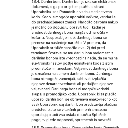
18.4. Darilni boni. Darilni bon je izkazan elektronski
dokument, ki ga po prejetem plačilu s strani
Uporabnika izda Ponudnik in vsebuje edinstveno
kodo. Kodo je mogoče uporabiti večkrat, vendar le
do prednaloženega zneska. Naročilo oziroma nakup
je možno ob doplačilu opraviti tudi, kadar je
vrednost darilnega bona manjša od naročila v
košarici. Neuporabljeni del darilnega bona se
prenese na naslednje naročilo. V primeru, da
Uporabnik prekliče naročilo dva (2) dni pred
terminom Storitve, se mu darilni bon nadomesti z
darilnim bonom iste vrednosti na način, da se mu na
elektronski naslov pošlje edinstvena koda z istim
prednaloženim zneskom. Veljavnost darilnega bona
je označena na samem darilnem bonu. Darilnega
bona ni mogoče zamenjati, zahtevati izplačila
njegove denarne vrednosti ali podaljšati njegove
veljavnosti. Darilnega bona ni mogoče koristiti
skupaj s promocijsko kodo. Uporabnik, ki za plačilo
uporabi darilni bon, se obravnava enakovredno kot
vsak Uporabnik, saj darilni bon predstavlja plačilno
sredstvo. Zato se v takšnih primerih smiselno
uporabljajo tudi vsa ostala določila Splošnih
pogojev glede odpovedi, sprememb in povračil.