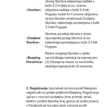
obseg Storitve natančneje našteta v
točki 3.2 in dela, ki so izrecno
»
Storitev
«:
izključena našteta v točki 3.4 teh
Pogojev; kadar to ni izrecno izključeno,
se kot Storitev smatra tudi Dodatna
Storitev, natančneje opredeljena v točki
3.3 teh Pogojev.
Storitve, posebej izbrane s strani
»
Dodatne
Uporabnika poleg Storitve, ki so
Storitve
«:
natančneje opredeljene v točki 3.3 teh
Pogojev.
Redno izvajanje Storitev v obliki
»
Beeping
naročniškega razmerja za najmanj eno
Naročnina
«:
(1) čiščenje na mesec za naročniško
obdobje najmanj treh (3) mesecev.
2. Registracija
. Uporabnik se mora pred Nakupom
registrirati na spletni platformi Beeping. Registracijo
opravi z vnosom podatkov (ime, priimek, email,
telefon, poštna številka, kraj, geslo) ali preko prijave
v Facebook ali Google račun oziroma profil.