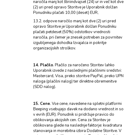
naročila manj kot štiriindvajset (24) ur in več kot dve
(2) uri pred opravo Storitve je Uporabnik dolžan
Ponudniku plačati 10,00 (deset) EUR,
13.2. odpove naročilo manj kot dve (2) uri pred
opravo Storitve je Uporabnik dolžan Ponudniku
plačati petdeset (50%) odstotkov vrednosti
naročila, pri čemer je znesek potreben za povrnitev
izgubljenega dohodka Izvajalca in pokritje
organizacijskih stroškov.
14. Plačilo
. Plačilo za naročeno Storitev lahko
Uporabnik izvede z naslednjimi plačilnimi sredstvi:
Mastercard, Visa, preko storitve PayPal, preko UPN
naloga (plačilni nalog) ter direktne obremenitve
(SDD nalog).
15. Cene
. Vse cene, navedene na spletni platformi
Beeping vsebujejo davek na dodano vrednost in so
v evrih (EUR). Ponudnik si pridržuje pravico do
oblikovanja akcijskih cen. Cena za Storitev je
oblikovana glede na naslednje faktorje: kvadratura
stanovanja in morebitna izbira Dodatne Storitve. V