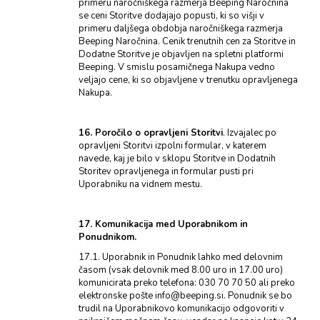
primeru naročniškega razmerja Beeping Naročnina
se ceni Storitve dodajajo popusti, ki so višji v
primeru daljšega obdobja naročniškega razmerja
Beeping Naročnina. Cenik trenutnih cen za Storitve in
Dodatne Storitve je objavljen na spletni platformi
Beeping. V smislu posamičnega Nakupa vedno
veljajo cene, ki so objavljene v trenutku opravljenega
Nakupa.
16. Poročilo o opravljeni Storitvi
. Izvajalec po
opravljeni Storitvi izpolni formular, v katerem
navede, kaj je bilo v sklopu Storitve in Dodatnih
Storitev opravljenega in formular pusti pri
Uporabniku na vidnem mestu.
17. Komunikacija med Uporabnikom in
Ponudnikom.
17.1. Uporabnik in Ponudnik lahko med delovnim
časom (vsak delovnik med 8.00 uro in 17.00 uro)
komunicirata preko telefona: 030 70 70 50 ali preko
elektronske pošte info@beeping.si. Ponudnik se bo
trudil na Uporabnikovo komunikacijo odgovoriti v