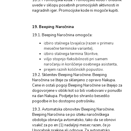
18.5. Promocijska koda. Promocijsko kodo Ponudnik
uvede v sklopu posebnih promocijskih aktivnosti in
nagradnih iger. Promocijske kode ni mogoče kupiti.
19. Beeping Naročnina
19.1. Beeping Naročnina omogoča:
izbiro stalnega Izvajalca (razen v primeru
mesečne terminske variante),
izbiro stalnega termina Storitve,
višjo stopnjo fleksibilnosti pri samem
naročanju in koriščenje osebnega asistenta,
prejem raznih količinskih popustov.
19.2. Sklenitev Beeping Naročnine. Beeping
Naročnina se šteje za sklenjeno z opravo Nakupa.
Cene in ostali pogoji Beeping Naročnine se štejejo za
dogovorjene v obliki kot so bili vsebovani v ponudbi
na dan Nakupa. Podjetje bo shranilo besedilo
pogodbe in bo dostopno potrošniku.
19.3. Avtomatska obnovitev Beeping Naročnine.
Beeping Naročnina se po izteku naročniškega
obdobja obnavlja avtomatsko, tako da se obnovi
vsakič za po en (1) nadaljnji mesec razen, če jo
Uporabnik prekine ali odpove. Za avtomatsko