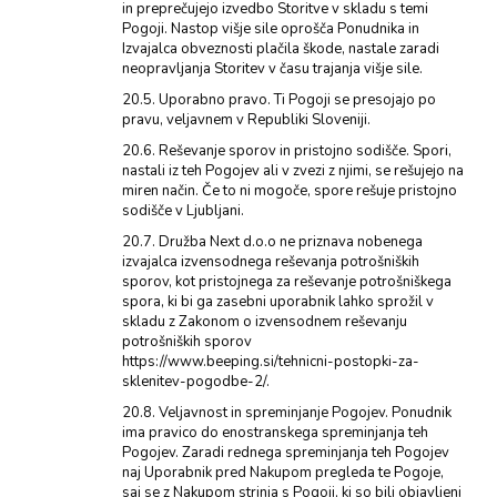
in preprečujejo izvedbo Storitve v skladu s temi
Pogoji. Nastop višje sile oprošča Ponudnika in
Izvajalca obveznosti plačila škode, nastale zaradi
neopravljanja Storitev v času trajanja višje sile.
20.5. Uporabno pravo. Ti Pogoji se presojajo po
pravu, veljavnem v Republiki Sloveniji.
20.6. Reševanje sporov in pristojno sodišče. Spori,
nastali iz teh Pogojev ali v zvezi z njimi, se rešujejo na
miren način. Če to ni mogoče, spore rešuje pristojno
sodišče v Ljubljani.
20.7. Družba Next d.o.o ne priznava nobenega
izvajalca izvensodnega reševanja potrošniških
sporov, kot pristojnega za reševanje potrošniškega
spora, ki bi ga zasebni uporabnik lahko sprožil v
skladu z Zakonom o izvensodnem reševanju
potrošniških sporov
https://www.beeping.si/tehnicni-postopki-za-
sklenitev-pogodbe-2/.
20.8. Veljavnost in spreminjanje Pogojev. Ponudnik
ima pravico do enostranskega spreminjanja teh
Pogojev. Zaradi rednega spreminjanja teh Pogojev
naj Uporabnik pred Nakupom pregleda te Pogoje,
saj se z Nakupom strinja s Pogoji, ki so bili objavljeni