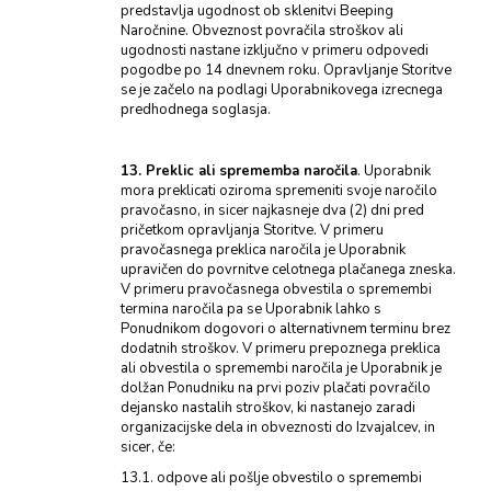
predstavlja ugodnost ob sklenitvi Beeping
Naročnine. Obveznost povračila stroškov ali
ugodnosti nastane izključno v primeru odpovedi
pogodbe po 14 dnevnem roku. Opravljanje Storitve
se je začelo na podlagi Uporabnikovega izrecnega
predhodnega soglasja.
13. Preklic ali sprememba naročila
. Uporabnik
mora preklicati oziroma spremeniti svoje naročilo
pravočasno, in sicer najkasneje dva (2) dni pred
pričetkom opravljanja Storitve. V primeru
pravočasnega preklica naročila je Uporabnik
upravičen do povrnitve celotnega plačanega zneska.
V primeru pravočasnega obvestila o spremembi
termina naročila pa se Uporabnik lahko s
Ponudnikom dogovori o alternativnem terminu brez
dodatnih stroškov. V primeru prepoznega preklica
ali obvestila o spremembi naročila je Uporabnik je
dolžan Ponudniku na prvi poziv plačati povračilo
dejansko nastalih stroškov, ki nastanejo zaradi
organizacijske dela in obveznosti do Izvajalcev, in
sicer, če:
13.1. odpove ali pošlje obvestilo o spremembi