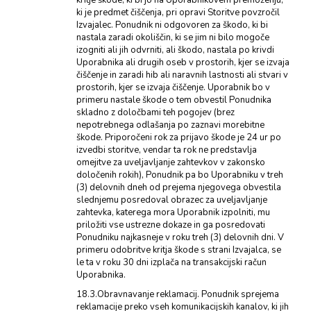
kritje škode, ki bi jo na Uporabnikovem premoženju,
ki je predmet čiščenja, pri opravi Storitve povzročil
Izvajalec. Ponudnik ni odgovoren za škodo, ki bi
nastala zaradi okoliščin, ki se jim ni bilo mogoče
izogniti ali jih odvrniti, ali škodo, nastala po krivdi
Uporabnika ali drugih oseb v prostorih, kjer se izvaja
čiščenje in zaradi hib ali naravnih lastnosti ali stvari v
prostorih, kjer se izvaja čiščenje. Uporabnik bo v
primeru nastale škode o tem obvestil Ponudnika
skladno z določbami teh pogojev (brez
nepotrebnega odlašanja po zaznavi morebitne
škode. Priporočeni rok za prijavo škode je 24 ur po
izvedbi storitve, vendar ta rok ne predstavlja
omejitve za uveljavljanje zahtevkov v zakonsko
določenih rokih), Ponudnik pa bo Uporabniku v treh
(3) delovnih dneh od prejema njegovega obvestila
slednjemu posredoval obrazec za uveljavljanje
zahtevka, katerega mora Uporabnik izpolniti, mu
priložiti vse ustrezne dokaze in ga posredovati
Ponudniku najkasneje v roku treh (3) delovnih dni. V
primeru odobritve kritja škode s strani Izvajalca, se
le ta v roku 30 dni izplača na transakcijski račun
Uporabnika.
18.3.Obravnavanje reklamacij. Ponudnik sprejema
reklamacije preko vseh komunikacijskih kanalov, ki jih