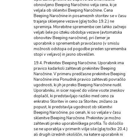
obnovljeno Beeping Naročnino velja cena, ki je
veljala ob sklenitvi Beeping Naročnine. Cena
Beeping Naročnine in posameznih storitev se v času
trajanja sklenjene vezave (glej točko 19.2.) ne
spreminja. Morebitne spremembe cen lahko začnejo
veljati šele po izteku obdobja vezave (avtomatska
obnovitev Beeping naročnine), pri čemer je
uporabnik o spremembah pravočasno (v smislu
možnosti odstopa od pogodbe preden sprememba
stopi v veljavo) in jasno obveščen.
19.4. Prekinitev Beeping Naročnine. Uporabnik ima
pravico kadarkoli zahtevati prekinitev Beeping
Naročnine. V primeru predčasne prekinitve Beeping
Naročnine ima Ponudnik pravico zahtevati povračilo
ugodnosti, ki jih je preko Beeping Naročnine nudil
Uporabniku, in sicer največ do višine vsote zneskov
doplačil, ki predstavljajo razliko med ceno za
enkratno Storitev in ceno za Storitev, znižano za
popust, ki predstavlja ugodnost ob sklenitvi
Beeping Naročnine, po cenah, ki so veljale v času
sklenitve Beeping Naročnine. Prekinitev je možno
zahtevati preko uporabniškega profila. To določilo
se ne uporablja v primerih višje sile (glej točko 20.4.)
ali drugih izrednih okoliščin, na katere uporabnik ni