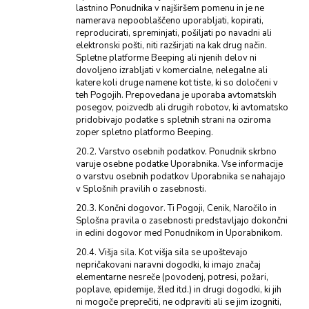
lastnino Ponudnika v najširšem pomenu in je ne
namerava nepooblaščeno uporabljati, kopirati,
reproducirati, spreminjati, pošiljati po navadni ali
elektronski pošti, niti razširjati na kak drug način.
Spletne platforme Beeping ali njenih delov ni
dovoljeno izrabljati v komercialne, nelegalne ali
katere koli druge namene kot tiste, ki so določeni v
teh Pogojih. Prepovedana je uporaba avtomatskih
posegov, poizvedb ali drugih robotov, ki avtomatsko
pridobivajo podatke s spletnih strani na oziroma
zoper spletno platformo Beeping.
20.2. Varstvo osebnih podatkov. Ponudnik skrbno
varuje osebne podatke Uporabnika. Vse informacije
o varstvu osebnih podatkov Uporabnika se nahajajo
v Splošnih pravilih o zasebnosti.
20.3. Končni dogovor. Ti Pogoji, Cenik, Naročilo in
Splošna pravila o zasebnosti predstavljajo dokončni
in edini dogovor med Ponudnikom in Uporabnikom.
20.4. Višja sila. Kot višja sila se upoštevajo
nepričakovani naravni dogodki, ki imajo značaj
elementarne nesreče (povodenj, potresi, požari,
poplave, epidemije, žled itd.) in drugi dogodki, ki jih
ni mogoče preprečiti, ne odpraviti ali se jim izogniti,