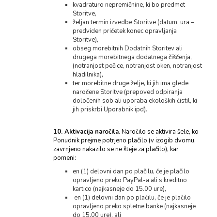
kvadraturo nepremičnine, ki bo predmet
Storitve,
željan termin izvedbe Storitve (datum, ura –
predviden pričetek konec opravljanja
Storitve),
obseg morebitnih Dodatnih Storitev ali
drugega morebitnega dodatnega čiščenja,
(notranjost pečice, notranjost oken, notranjost
hladilnika),
ter morebitne druge želje, ki jih ima glede
naročene Storitve (prepoved odpiranja
določenih sob ali uporaba ekoloških čistil, ki
jih priskrbi Uporabnik ipd).
10. Aktivacija naročila
. Naročilo se aktivira šele, ko
Ponudnik prejme potrjeno plačilo (v izogib dvomu,
zavrnjeno nakazilo se ne šteje za plačilo), kar
pomeni:
en (1) delovni dan po plačilu, če je plačilo
opravljeno preko PayPal-a ali s kreditno
kartico (najkasneje do 15.00 ure),
en (1) delovni dan po plačilu, če je plačilo
opravljeno preko spletne banke (najkasneje
do 15.00 ure), ali