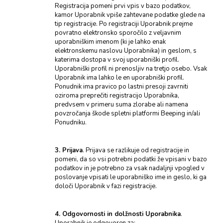
Registracija pomeni prvi vpis v bazo podatkov,
kamor Uporabnik vpiše zahtevane podatke glede na
tip registracije. Po registraciji Uporabnik prejme
povratno elektronsko sporočilo z veljavnim
uporabniškim imenom (ki je lahko enak
elektronskemu naslovu Uporabnika) in geslom, s
katerima dostopa v svoj uporabniški profil.
Uporabniški profil ni prenosljiv na tretjo osebo. Vsak
Uporabnik ima lahko le en uporabniški profil.
Ponudnik ima pravico po lastni presoji zavrniti
oziroma preprečiti registracijo Uporabnika,
predvsem v primeru suma zlorabe ali namena
povzročanja škode spletni platformi Beeping in/ali
Ponudniku.
3. Prijava
. Prijava se razlikuje od registracije in
pomeni, da so vsi potrebni podatki že vpisani v bazo
podatkov in je potrebno za vsak nadaljnji vpogled v
poslovanje vpisati le uporabniško ime in geslo, ki ga
določi Uporabnik v fazi registracije.
4. Odgovornosti in dolžnosti Uporabnika
.